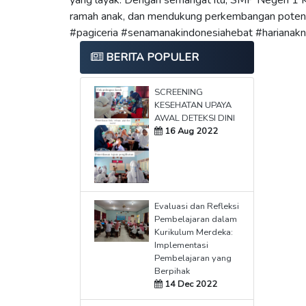
yang layak. Dengan semangat itu, SMP Negeri 1 K
ramah anak, dan mendukung perkembangan potens
#pagiceria #senamanakindonesiahebat #harianakn
BERITA POPULER
SCREENING
KESEHATAN UPAYA
AWAL DETEKSI DINI
16 Aug 2022
Evaluasi dan Refleksi
Pembelajaran dalam
Kurikulum Merdeka:
Implementasi
Pembelajaran yang
Berpihak
14 Dec 2022