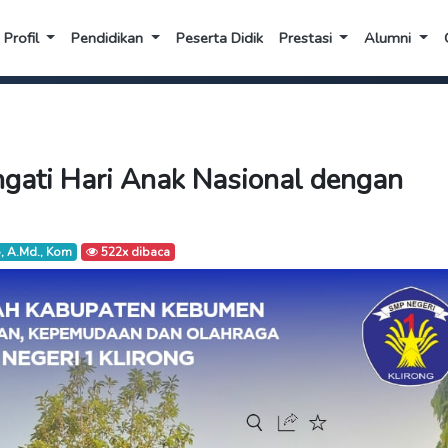
Profil
Pendidikan
Peserta Didik
Prestasi
Alumni
ngati Hari Anak Nasional dengan
 A.Md., Kom
522x dibaca