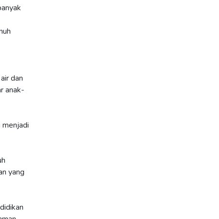
ebanyak
nuh
air dan
r anak-
i menjadi
uh
an yang
didikan