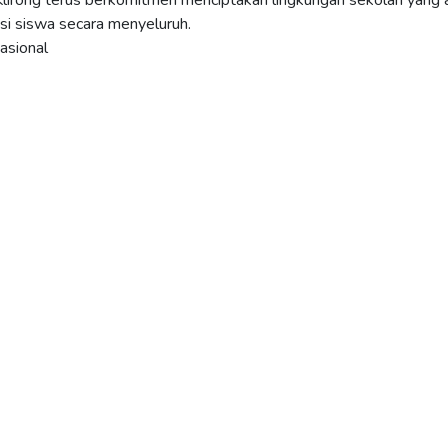
lirong terus berkomitmen menciptakan lingkungan sekolah yang 
i siswa secara menyeluruh.
asional