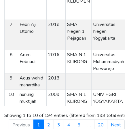
KEBUMEN
7
Febri Aji
2018
SMA
Universitas
Utomo
Negeri 1
Negeri
Pejagoan
Yogyakarta
8
Arum
2016
SMA N 1
Universitas
Febriadi
KLIRONG
Muhammadiyah
Purworejo
9
Agus wahid
2013
mahardika
10
nunung
2009
SMA N 1
UNIV PGRI
muktijah
KLIRONG
YOGYAKARTA
Showing 1 to 10 of 194 entries (filtered from 199 total entrie
Previous
1
2
3
4
5
…
20
Next