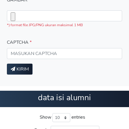
GAMBAR
*) format file JPG/PNG ukuran maksimal 1 MB
CAPTCHA
*
KIRIM
data isi alumni
Show
entries