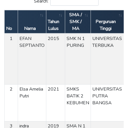
Search:
SMA /
Tahun
SMK /
Perguruan
No
Nama
Lulus
MA
Tinggi
1
EFAN
2015
SMK N 1
UNIVERSITAS
SEPTIANTO
PURING
TERBUKA
2
Elsa Amelia
2021
SMKS
UNIVERSITAS
Putri
BATIK 2
PUTRA
KEBUMEN
BANGSA
3
indra
2019
SMA N 1